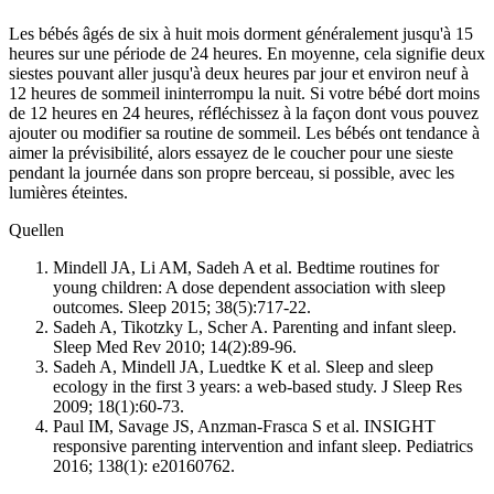
Les bébés âgés de six à huit mois dorment généralement jusqu'à 15
heures sur une période de 24 heures. En moyenne, cela signifie deux
siestes pouvant aller jusqu'à deux heures par jour et environ neuf à
12 heures de sommeil ininterrompu la nuit. Si votre bébé dort moins
de 12 heures en 24 heures, réfléchissez à la façon dont vous pouvez
ajouter ou modifier sa routine de sommeil. Les bébés ont tendance à
aimer la prévisibilité, alors essayez de le coucher pour une sieste
pendant la journée dans son propre berceau, si possible, avec les
lumières éteintes.
Quellen
Mindell JA, Li AM, Sadeh A et al. Bedtime routines for
young children: A dose dependent association with sleep
outcomes. Sleep 2015; 38(5):717-22.
Sadeh A, Tikotzky L, Scher A. Parenting and infant sleep.
Sleep Med Rev 2010; 14(2):89-96.
Sadeh A, Mindell JA, Luedtke K et al. Sleep and sleep
ecology in the first 3 years: a web-based study. J Sleep Res
2009; 18(1):60-73.
Paul IM, Savage JS, Anzman-Frasca S et al. INSIGHT
responsive parenting intervention and infant sleep. Pediatrics
2016; 138(1): e20160762.