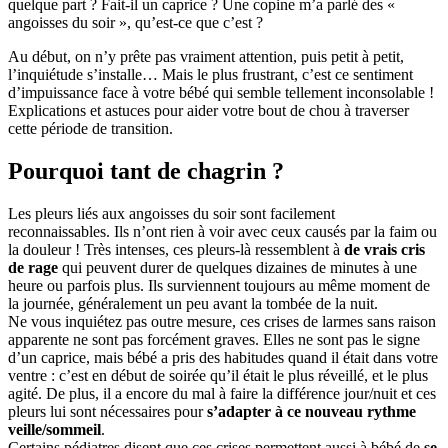
quelque part ? Fait-il un caprice ? Une copine m’a parlé des «
angoisses du soir », qu’est-ce que c’est ?
Au début, on n’y prête pas vraiment attention, puis petit à petit,
l’inquiétude s’installe… Mais le plus frustrant, c’est ce sentiment
d’impuissance face à votre bébé qui semble tellement inconsolable !
Explications et astuces pour aider votre bout de chou à traverser
cette période de transition.
Pourquoi tant de chagrin ?
Les pleurs liés aux angoisses du soir sont facilement
reconnaissables. Ils n’ont rien à voir avec ceux causés par la faim ou
la douleur ! Très intenses, ces pleurs-là ressemblent à
de vrais cris
de rage
qui peuvent durer de quelques dizaines de minutes à une
heure ou parfois plus. Ils surviennent toujours au même moment de
la journée, généralement un peu avant la tombée de la nuit.
Ne vous inquiétez pas outre mesure, ces crises de larmes sans raison
apparente ne sont pas forcément graves. Elles ne sont pas le signe
d’un caprice, mais bébé a pris des habitudes quand il était dans votre
ventre : c’est en début de soirée qu’il était le plus réveillé, et le plus
agité. De plus, il a encore du mal à faire la différence jour/nuit et ces
pleurs lui sont nécessaires pour
s’adapter à ce nouveau rythme
veille/sommeil
.
Certains pédiatres disent que ces crises permettent aussi à bébé de
se