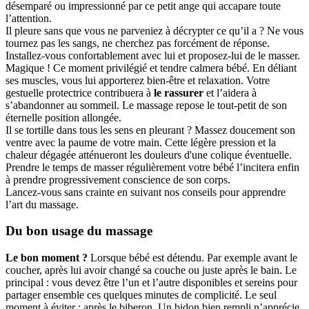
désemparé ou impressionné par ce petit ange qui accapare toute
l’attention.
Il pleure sans que vous ne parveniez à décrypter ce qu’il a ? Ne vous
tournez pas les sangs, ne cherchez pas forcément de réponse.
Installez-vous confortablement avec lui et proposez-lui de le masser.
Magique ! Ce moment privilégié et tendre calmera bébé. En déliant
ses muscles, vous lui apporterez bien-être et relaxation. Votre
gestuelle protectrice contribuera à
le rassurer
et l’aidera à
s’abandonner au sommeil. Le massage repose le tout-petit de son
éternelle position allongée.
Il se tortille dans tous les sens en pleurant ? Massez doucement son
ventre avec la paume de votre main. Cette légère pression et la
chaleur dégagée atténueront les douleurs d'une colique éventuelle.
Prendre le temps de masser régulièrement votre bébé l’incitera enfin
à prendre progressivement conscience de son corps.
Lancez-vous sans crainte en suivant nos conseils pour apprendre
l’art du massage.
Du bon usage du massage
Le bon moment ?
Lorsque bébé est détendu. Par exemple avant le
coucher, après lui avoir changé sa couche ou juste après le bain. Le
principal : vous devez être l’un et l’autre disponibles et sereins pour
partager ensemble ces quelques minutes de complicité. Le seul
moment à éviter : après le biberon. Un bidon bien rempli n’apprécie