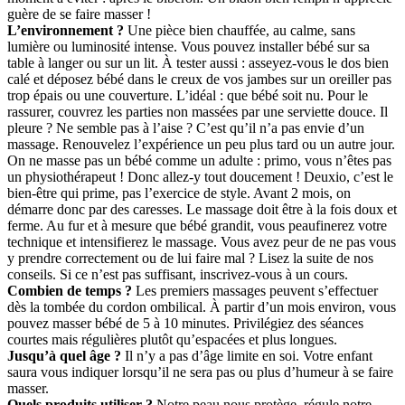
guère de se faire masser !
L’environnement ?
Une pièce bien chauffée, au calme, sans
lumière ou luminosité intense. Vous pouvez installer bébé sur sa
table à langer ou sur un lit. À tester aussi : asseyez-vous le dos bien
calé et déposez bébé dans le creux de vos jambes sur un oreiller pas
trop épais ou une couverture. L’idéal : que bébé soit nu. Pour le
rassurer, couvrez les parties non massées par une serviette douce. Il
pleure ? Ne semble pas à l’aise ? C’est qu’il n’a pas envie d’un
massage. Renouvelez l’expérience un peu plus tard ou un autre jour.
On ne masse pas un bébé comme un adulte : primo, vous n’êtes pas
un physiothérapeut ! Donc allez-y tout doucement ! Deuxio, c’est le
bien-être qui prime, pas l’exercice de style. Avant 2 mois, on
démarre donc par des caresses. Le massage doit être à la fois doux et
ferme. Au fur et à mesure que bébé grandit, vous peaufinerez votre
technique et intensifierez le massage. Vous avez peur de ne pas vous
y prendre correctement ou de lui faire mal ? Lisez la suite de nos
conseils. Si ce n’est pas suffisant, inscrivez-vous à un cours.
Combien de temps ?
Les premiers massages peuvent s’effectuer
dès la tombée du cordon ombilical. À partir d’un mois environ, vous
pouvez masser bébé de 5 à 10 minutes. Privilégiez des séances
courtes mais régulières plutôt qu’espacées et plus longues.
Jusqu’à quel âge ?
Il n’y a pas d’âge limite en soi. Votre enfant
saura vous indiquer lorsqu’il ne sera pas ou plus d’humeur à se faire
masser.
Quels produits utiliser ?
Notre peau nous protège, régule notre