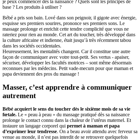
je peux commencer dès la naissance ? Quels sont les principes de
base ? Les produits à utiliser ?
Bébé a pris son bain. Lové dans son peignoir, il gigote avec énergie,
esquisse ses premiers sourires, prononce ses premiers sons. Le
massage prolonge et enrichit cette tendre complicité que vous ne
rateriez pour rien au monde. Cet art du toucher, très développé dans
la culture africaine et indienne, était jusqu’à très récemment tabou
dans les sociétés occidentales.
Heureusement, les mentalités changent. Car il constitue une autre
façon de communiquer avec votre tout-petit. Ses vertus - apaiser,
sécuriser, développer les facultés motrices – sont même désormais
reconnues par les médecins. Petit vade-mecum pour que maman et
papa deviennent des pros du massage !
Masser, c’est apprendre à communiquer
autrement
Bébé acquiert le sens du toucher dès le sixième mois de sa vie
fœtale.
Le « peau à peau » du massage pratiqué dès sa naissance
prolonge le contact connu dans la chaleur de l’utérus maternel. Et
instaure un langage corporel qui
permet à maman et papa
d’exprimer leur tendresse
. On a beau avoir attendu avec ferveur sa
venue au monde, il n’est pas interdit de se retrouver quelquefois