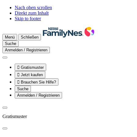
Nach oben scrollen
Direkt zum Inhalt
Skip to footer
Menü
Schließen
Suche
Anmelden / Registrieren

Gratismuster

Jetzt kaufen

Brauchen Sie Hilfe?
Suche
Anmelden / Registrieren
Gratismuster