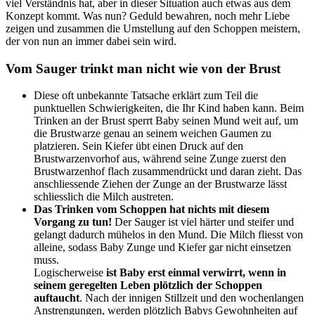
viel Verständnis hat, aber in dieser Situation auch etwas aus dem
Konzept kommt. Was nun? Geduld bewahren, noch mehr Liebe
zeigen und zusammen die Umstellung auf den Schoppen meistern,
der von nun an immer dabei sein wird.
Vom Sauger trinkt man nicht wie von der Brust
Diese oft unbekannte Tatsache erklärt zum Teil die
punktuellen Schwierigkeiten, die Ihr Kind haben kann. Beim
Trinken an der Brust sperrt Baby seinen Mund weit auf, um
die Brustwarze genau an seinem weichen Gaumen zu
platzieren. Sein Kiefer übt einen Druck auf den
Brustwarzenvorhof aus, während seine Zunge zuerst den
Brustwarzenhof flach zusammendrückt und daran zieht. Das
anschliessende Ziehen der Zunge an der Brustwarze lässt
schliesslich die Milch austreten.
Das Trinken vom Schoppen hat nichts mit diesem
Vorgang zu tun!
Der Sauger ist viel härter und steifer und
gelangt dadurch mühelos in den Mund. Die Milch fliesst von
alleine, sodass Baby Zunge und Kiefer gar nicht einsetzen
muss.
Logischerweise
ist Baby erst einmal verwirrt, wenn in
seinem geregelten Leben plötzlich der Schoppen
auftaucht
. Nach der innigen Stillzeit und den wochenlangen
Anstrengungen, werden plötzlich Babys Gewohnheiten auf