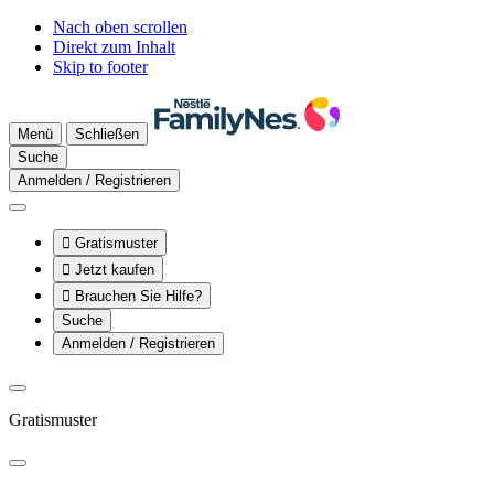
Nach oben scrollen
Direkt zum Inhalt
Skip to footer
Menü
Schließen
Suche
Anmelden / Registrieren

Gratismuster

Jetzt kaufen

Brauchen Sie Hilfe?
Suche
Anmelden / Registrieren
Gratismuster