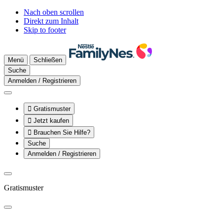
Nach oben scrollen
Direkt zum Inhalt
Skip to footer
Menü
Schließen
Suche
Anmelden / Registrieren

Gratismuster

Jetzt kaufen

Brauchen Sie Hilfe?
Suche
Anmelden / Registrieren
Gratismuster