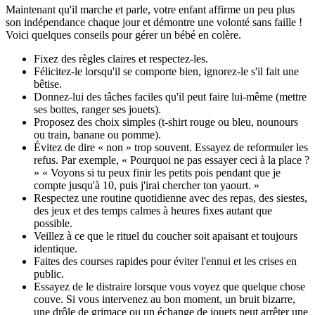
Maintenant qu'il marche et parle, votre enfant affirme un peu plus
son indépendance chaque jour et démontre une volonté sans faille !
Voici quelques conseils pour gérer un bébé en colère.
Fixez des règles claires et respectez-les.
Félicitez-le lorsqu'il se comporte bien, ignorez-le s'il fait une
bêtise.
Donnez-lui des tâches faciles qu'il peut faire lui-même (mettre
ses bottes, ranger ses jouets).
Proposez des choix simples (t-shirt rouge ou bleu, nounours
ou train, banane ou pomme).
Évitez de dire « non » trop souvent. Essayez de reformuler les
refus. Par exemple, « Pourquoi ne pas essayer ceci à la place ?
» « Voyons si tu peux finir les petits pois pendant que je
compte jusqu'à 10, puis j'irai chercher ton yaourt. »
Respectez une routine quotidienne avec des repas, des siestes,
des jeux et des temps calmes à heures fixes autant que
possible.
Veillez à ce que le rituel du coucher soit apaisant et toujours
identique.
Faites des courses rapides pour éviter l'ennui et les crises en
public.
Essayez de le distraire lorsque vous voyez que quelque chose
couve. Si vous intervenez au bon moment, un bruit bizarre,
une drôle de grimace ou un échange de jouets peut arrêter une