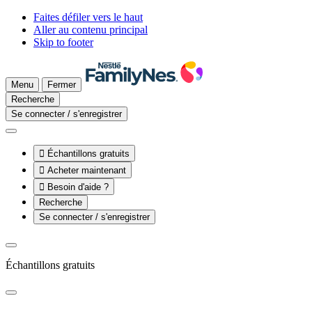
Faites défiler vers le haut
Aller au contenu principal
Skip to footer
Menu
Fermer
Recherche
Se connecter / s'enregistrer

Échantillons gratuits

Acheter maintenant

Besoin d'aide ?
Recherche
Se connecter / s'enregistrer
Échantillons gratuits