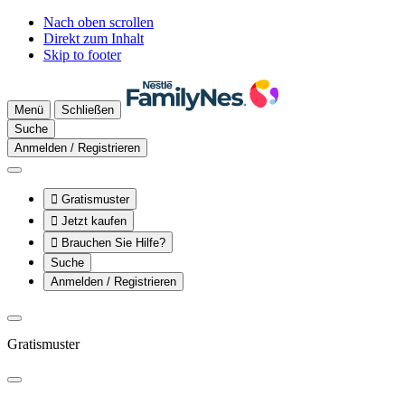
Nach oben scrollen
Direkt zum Inhalt
Skip to footer
Menü
Schließen
Suche
Anmelden / Registrieren

Gratismuster

Jetzt kaufen

Brauchen Sie Hilfe?
Suche
Anmelden / Registrieren
Gratismuster