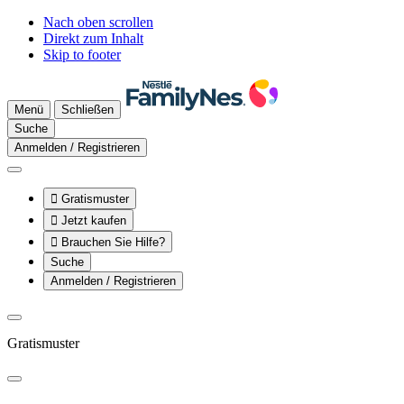
Nach oben scrollen
Direkt zum Inhalt
Skip to footer
Menü
Schließen
Suche
Anmelden / Registrieren

Gratismuster

Jetzt kaufen

Brauchen Sie Hilfe?
Suche
Anmelden / Registrieren
Gratismuster