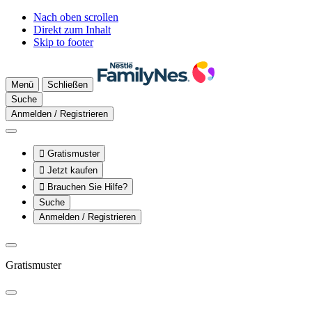
Nach oben scrollen
Direkt zum Inhalt
Skip to footer
Menü
Schließen
Suche
Anmelden / Registrieren

Gratismuster

Jetzt kaufen

Brauchen Sie Hilfe?
Suche
Anmelden / Registrieren
Gratismuster