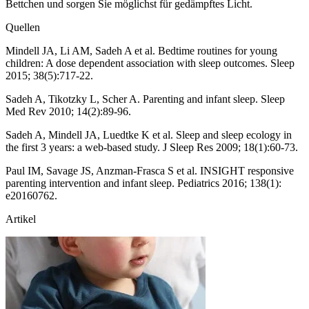
Bettchen und sorgen Sie möglichst für gedämpftes Licht.
Quellen
Mindell JA, Li AM, Sadeh A et al. Bedtime routines for young
children: A dose dependent association with sleep outcomes. Sleep
2015; 38(5):717-22.
Sadeh A, Tikotzky L, Scher A. Parenting and infant sleep. Sleep
Med Rev 2010; 14(2):89-96.
Sadeh A, Mindell JA, Luedtke K et al. Sleep and sleep ecology in
the first 3 years: a web-based study. J Sleep Res 2009; 18(1):60-73.
Paul IM, Savage JS, Anzman-Frasca S et al. INSIGHT responsive
parenting intervention and infant sleep. Pediatrics 2016; 138(1):
e20160762.
Artikel