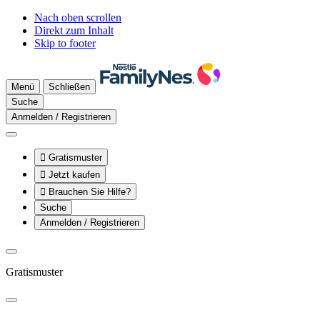
Nach oben scrollen
Direkt zum Inhalt
Skip to footer
Menü
Schließen
Suche
Anmelden / Registrieren

Gratismuster

Jetzt kaufen

Brauchen Sie Hilfe?
Suche
Anmelden / Registrieren
Gratismuster