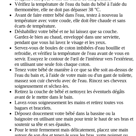
Vérifiez la température de l'eau du bain du bébé à l'aide du
thermomètre, elle ne doit pas dépasser 38 °C.
Avant de faire entrer bébé dans l'eau, testez à nouveau la
température avec votre coude, elle doit être chaude et sans
écarts de température.
Déshabillez votre bébé et ne lui laissez que sa couche.
Gardez-le bien au chaud, enveloppé dans une serviette,
pendant que vous lui lavez le visage et les yeux.
Servez-vous de boules de coton imbibées d'eau bouillie et
refroidie, et vérifiez la température de l'eau avant de vous en
servir. Essuyez le contour de l'œil de l'intérieur vers l'extérieur,
en utilisant une seule fois chaque coton.
Tenez votre bébé de manière à ce que sa tête soit au-dessus de
l'eau du bain et, à l'aide de votre main ou d'un gant de toilette,
massez son cuir chevelu avec de l'eau. Rincez ses cheveux
soigneusement et séchez-les.
Retirez la couche de bébé et nettoyez les éventuels dégâts
avant de le mettre dans le bain.
Lavez-vous soigneusement les mains et retirez toutes vos
bagues et bracelets.
Déposez doucement votre bébé dans la bassine ou la
baignoire en utilisant une main pour tenir le haut de ses bras et
soutenir sa tête et ses épaules.
Pour le tenir fermement mais délicatement, placez une main
autour de son dos et tenez-le sous les bras, votre poignet ou