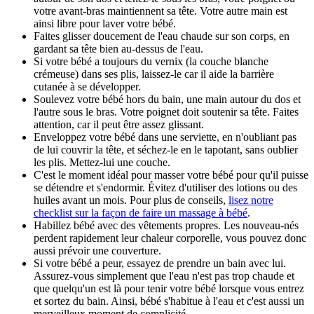
votre avant-bras maintiennent sa tête. Votre autre main est
ainsi libre pour laver votre bébé.
Faites glisser doucement de l'eau chaude sur son corps, en
gardant sa tête bien au-dessus de l'eau.
Si votre bébé a toujours du vernix (la couche blanche
crémeuse) dans ses plis, laissez-le car il aide la barrière
cutanée à se développer.
Soulevez votre bébé hors du bain, une main autour du dos et
l'autre sous le bras. Votre poignet doit soutenir sa tête. Faites
attention, car il peut être assez glissant.
Enveloppez votre bébé dans une serviette, en n'oubliant pas
de lui couvrir la tête, et séchez-le en le tapotant, sans oublier
les plis. Mettez-lui une couche.
C'est le moment idéal pour masser votre bébé pour qu'il puisse
se détendre et s'endormir. Évitez d'utiliser des lotions ou des
huiles avant un mois. Pour plus de conseils,
lisez notre
checklist sur la façon de faire un massage à bébé
.
Habillez bébé avec des vêtements propres. Les nouveau-nés
perdent rapidement leur chaleur corporelle, vous pouvez donc
aussi prévoir une couverture.
Si votre bébé a peur, essayez de prendre un bain avec lui.
Assurez-vous simplement que l'eau n'est pas trop chaude et
que quelqu'un est là pour tenir votre bébé lorsque vous entrez
et sortez du bain. Ainsi, bébé s'habitue à l'eau et c'est aussi un
merveilleux moment de complicité.