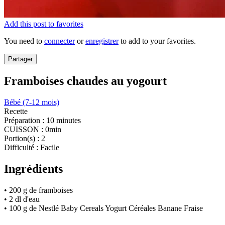
Add this post to favorites
You need to
connecter
or
enregistrer
to add to your favorites.
Partager
Framboises chaudes au yogourt
Bébé (7-12 mois)
Recette
Préparation :
10 minutes
CUISSON :
0min
Portion(s) :
2
Difficulté :
Facile
Ingrédients
• 200 g de framboises
• 2 dl d'eau
• 100 g de Nestlé Baby Cereals Yogurt Céréales Banane Fraise