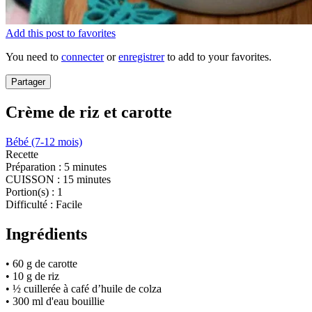
Add this post to favorites
You need to
connecter
or
enregistrer
to add to your favorites.
Partager
Crème de riz et carotte
Bébé (7-12 mois)
Recette
Préparation :
5 minutes
CUISSON :
15 minutes
Portion(s) :
1
Difficulté :
Facile
Ingrédients
• 60 g de carotte
• 10 g de riz
• ½ cuillerée à café d’huile de colza
• 300 ml d'eau bouillie