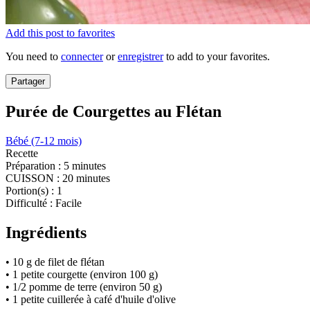
Add this post to favorites
You need to
connecter
or
enregistrer
to add to your favorites.
Partager
Purée de Courgettes au Flétan
Bébé (7-12 mois)
Recette
Préparation :
5 minutes
CUISSON :
20 minutes
Portion(s) :
1
Difficulté :
Facile
Ingrédients
• 10 g de filet de flétan
• 1 petite courgette (environ 100 g)
• 1/2 pomme de terre (environ 50 g)
• 1 petite cuillerée à café d'huile d'olive