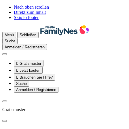
Nach oben scrollen
Direkt zum Inhalt
Skip to footer
Menü
Schließen
Suche
Anmelden / Registrieren

Gratismuster

Jetzt kaufen

Brauchen Sie Hilfe?
Suche
Anmelden / Registrieren
Gratismuster