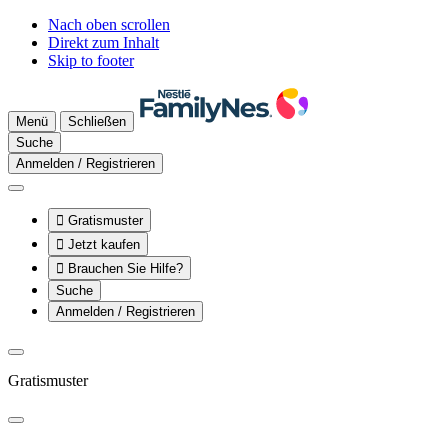
Nach oben scrollen
Direkt zum Inhalt
Skip to footer
Menü
Schließen
Suche
Anmelden / Registrieren

Gratismuster

Jetzt kaufen

Brauchen Sie Hilfe?
Suche
Anmelden / Registrieren
Gratismuster