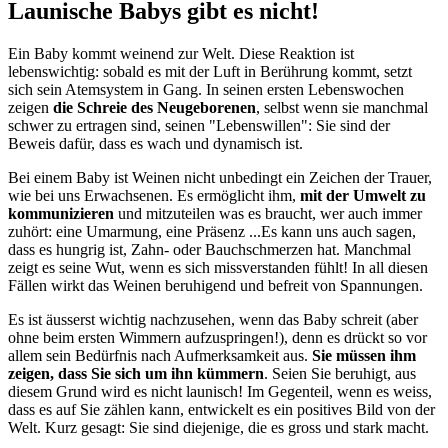
Launische Babys gibt es nicht!
Ein Baby kommt weinend zur Welt. Diese Reaktion ist
lebenswichtig: sobald es mit der Luft in Berührung kommt, setzt
sich sein Atemsystem in Gang. In seinen ersten Lebenswochen
zeigen
die Schreie des Neugeborenen
, selbst wenn sie manchmal
schwer zu ertragen sind, seinen "Lebenswillen": Sie sind der
Beweis dafür, dass es wach und dynamisch ist.
Bei einem Baby ist Weinen nicht unbedingt ein Zeichen der Trauer,
wie bei uns Erwachsenen. Es ermöglicht ihm,
mit der Umwelt zu
kommunizieren
und mitzuteilen was es braucht, wer auch immer
zuhört: eine Umarmung, eine Präsenz ...Es kann uns auch sagen,
dass es hungrig ist, Zahn- oder Bauchschmerzen hat. Manchmal
zeigt es seine Wut, wenn es sich missverstanden fühlt! In all diesen
Fällen wirkt das Weinen beruhigend und befreit von Spannungen.
Es ist äusserst wichtig nachzusehen, wenn das Baby schreit (aber
ohne beim ersten Wimmern aufzuspringen!), denn es drückt so vor
allem sein Bedürfnis nach Aufmerksamkeit aus.
Sie müssen ihm
zeigen, dass Sie sich um ihn kümmern
. Seien Sie beruhigt, aus
diesem Grund wird es nicht launisch! Im Gegenteil, wenn es weiss,
dass es auf Sie zählen kann, entwickelt es ein positives Bild von der
Welt. Kurz gesagt: Sie sind diejenige, die es gross und stark macht.