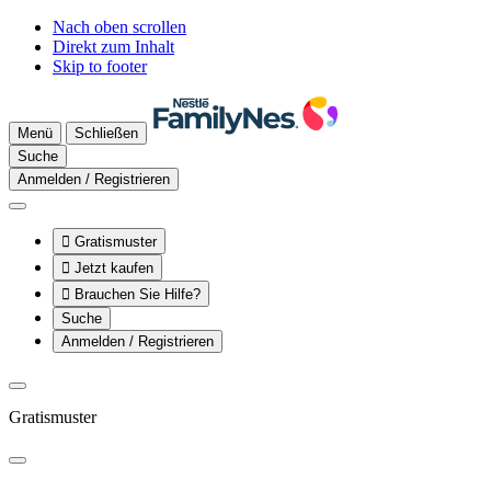
Nach oben scrollen
Direkt zum Inhalt
Skip to footer
Menü
Schließen
Suche
Anmelden / Registrieren

Gratismuster

Jetzt kaufen

Brauchen Sie Hilfe?
Suche
Anmelden / Registrieren
Gratismuster