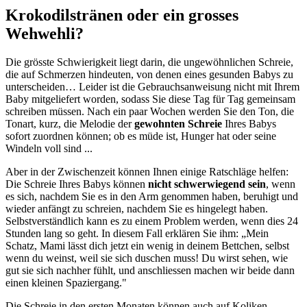
Krokodilstränen oder ein grosses
Wehwehli?
Die grösste Schwierigkeit liegt darin, die ungewöhnlichen Schreie,
die auf Schmerzen hindeuten, von denen eines gesunden Babys zu
unterscheiden… Leider ist die Gebrauchsanweisung nicht mit Ihrem
Baby mitgeliefert worden, sodass Sie diese Tag für Tag gemeinsam
schreiben müssen. Nach ein paar Wochen werden Sie den Ton, die
Tonart, kurz, die Melodie der
gewohnten Schreie
Ihres Babys
sofort zuordnen können; ob es müde ist, Hunger hat oder seine
Windeln voll sind ...
Aber in der Zwischenzeit können Ihnen einige Ratschläge helfen:
Die Schreie Ihres Babys können
nicht schwerwiegend sein
, wenn
es sich, nachdem Sie es in den Arm genommen haben, beruhigt und
wieder anfängt zu schreien, nachdem Sie es hingelegt haben.
Selbstverständlich kann es zu einem Problem werden, wenn dies 24
Stunden lang so geht. In diesem Fall erklären Sie ihm: „Mein
Schatz, Mami lässt dich jetzt ein wenig in deinem Bettchen, selbst
wenn du weinst, weil sie sich duschen muss! Du wirst sehen, wie
gut sie sich nachher fühlt, und anschliessen machen wir beide dann
einen kleinen Spaziergang."
Die Schreie in den ersten Monaten können auch auf Koliken