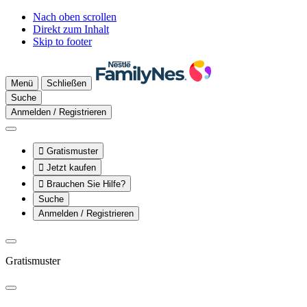
Nach oben scrollen
Direkt zum Inhalt
Skip to footer
Menü
Schließen
Suche
Anmelden / Registrieren

Gratismuster

Jetzt kaufen

Brauchen Sie Hilfe?
Suche
Anmelden / Registrieren
Gratismuster