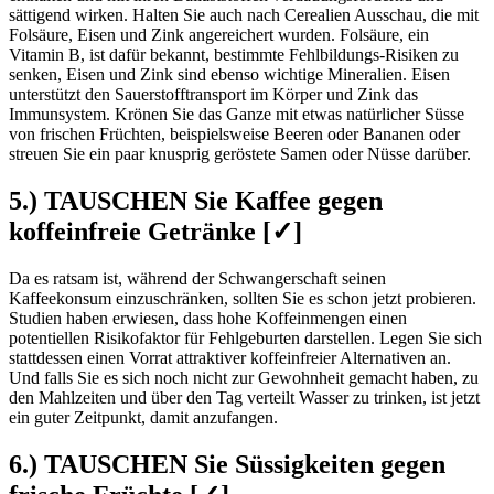
sättigend wirken. Halten Sie auch nach Cerealien Ausschau, die mit
Folsäure, Eisen und Zink angereichert wurden. Folsäure, ein
Vitamin B, ist dafür bekannt, bestimmte Fehlbildungs-Risiken zu
senken, Eisen und Zink sind ebenso wichtige Mineralien. Eisen
unterstützt den Sauerstofftransport im Körper und Zink das
Immunsystem. Krönen Sie das Ganze mit etwas natürlicher Süsse
von frischen Früchten, beispielsweise Beeren oder Bananen oder
streuen Sie ein paar knusprig geröstete Samen oder Nüsse darüber.
5.) TAUSCHEN Sie Kaffee gegen
koffeinfreie Getränke [✓]
Da es ratsam ist, während der Schwangerschaft seinen
Kaffeekonsum einzuschränken, sollten Sie es schon jetzt probieren.
Studien haben erwiesen, dass hohe Koffeinmengen einen
potentiellen Risikofaktor für Fehlgeburten darstellen. Legen Sie sich
stattdessen einen Vorrat attraktiver koffeinfreier Alternativen an.
Und falls Sie es sich noch nicht zur Gewohnheit gemacht haben, zu
den Mahlzeiten und über den Tag verteilt Wasser zu trinken, ist jetzt
ein guter Zeitpunkt, damit anzufangen.
6.) TAUSCHEN Sie Süssigkeiten gegen