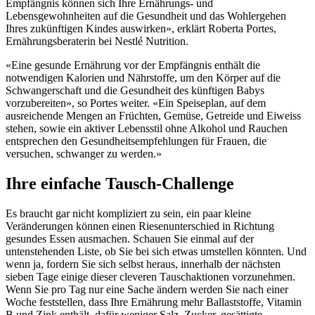
Empfängnis können sich Ihre Ernährungs- und
Lebensgewohnheiten auf die Gesundheit und das Wohlergehen
Ihres zukünftigen Kindes auswirken», erklärt Roberta Portes,
Ernährungsberaterin bei Nestlé Nutrition.
«Eine gesunde Ernährung vor der Empfängnis enthält die
notwendigen Kalorien und Nährstoffe, um den Körper auf die
Schwangerschaft und die Gesundheit des künftigen Babys
vorzubereiten», so Portes weiter. «Ein Speiseplan, auf dem
ausreichende Mengen an Früchten, Gemüse, Getreide und Eiweiss
stehen, sowie ein aktiver Lebensstil ohne Alkohol und Rauchen
entsprechen den Gesundheitsempfehlungen für Frauen, die
versuchen, schwanger zu werden.»
Ihre einfache Tausch-Challenge
Es braucht gar nicht kompliziert zu sein, ein paar kleine
Veränderungen können einen Riesenunterschied in Richtung
gesundes Essen ausmachen. Schauen Sie einmal auf der
untenstehenden Liste, ob Sie bei sich etwas umstellen könnten. Und
wenn ja, fordern Sie sich selbst heraus, innerhalb der nächsten
sieben Tage einige dieser cleveren Tauschaktionen vorzunehmen.
Wenn Sie pro Tag nur eine Sache ändern werden Sie nach einer
Woche feststellen, dass Ihre Ernährung mehr Ballaststoffe, Vitamin
B und Zink enthält, dafür weniger Salz, Zucker, gesättigte