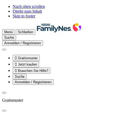
Nach oben scrollen
Direkt zum Inhalt
Skip to footer
Menü
Schließen
Suche
Anmelden / Registrieren

Gratismuster

Jetzt kaufen

Brauchen Sie Hilfe?
Suche
Anmelden / Registrieren
Gratismuster