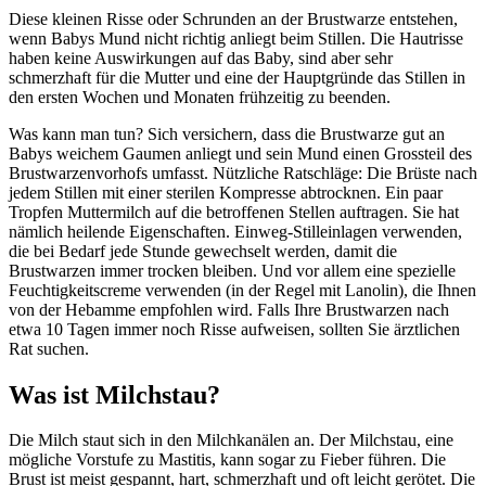
Diese kleinen Risse oder Schrunden an der Brustwarze entstehen,
wenn Babys Mund nicht richtig anliegt beim Stillen. Die Hautrisse
haben keine Auswirkungen auf das Baby, sind aber sehr
schmerzhaft für die Mutter und eine der Hauptgründe das Stillen in
den ersten Wochen und Monaten frühzeitig zu beenden.
Was kann man tun? Sich versichern, dass die Brustwarze gut an
Babys weichem Gaumen anliegt und sein Mund einen Grossteil des
Brustwarzenvorhofs umfasst. Nützliche Ratschläge: Die Brüste nach
jedem Stillen mit einer sterilen Kompresse abtrocknen. Ein paar
Tropfen Muttermilch auf die betroffenen Stellen auftragen. Sie hat
nämlich heilende Eigenschaften. Einweg-Stilleinlagen verwenden,
die bei Bedarf jede Stunde gewechselt werden, damit die
Brustwarzen immer trocken bleiben. Und vor allem eine spezielle
Feuchtigkeitscreme verwenden (in der Regel mit Lanolin), die Ihnen
von der Hebamme empfohlen wird. Falls Ihre Brustwarzen nach
etwa 10 Tagen immer noch Risse aufweisen, sollten Sie ärztlichen
Rat suchen.
Was ist Milchstau?
Die Milch staut sich in den Milchkanälen an. Der Milchstau, eine
mögliche Vorstufe zu Mastitis, kann sogar zu Fieber führen. Die
Brust ist meist gespannt, hart, schmerzhaft und oft leicht gerötet. Die