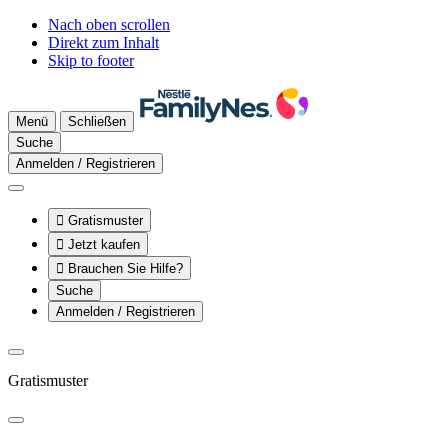
Nach oben scrollen
Direkt zum Inhalt
Skip to footer
Menü
Schließen
Suche
Anmelden / Registrieren

Gratismuster

Jetzt kaufen

Brauchen Sie Hilfe?
Suche
Anmelden / Registrieren
Gratismuster