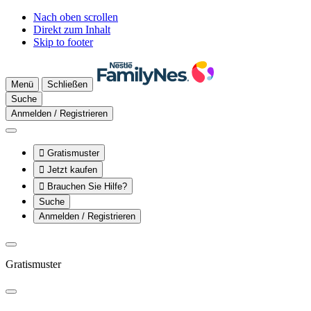
Nach oben scrollen
Direkt zum Inhalt
Skip to footer
Menü
Schließen
Suche
Anmelden / Registrieren

Gratismuster

Jetzt kaufen

Brauchen Sie Hilfe?
Suche
Anmelden / Registrieren
Gratismuster