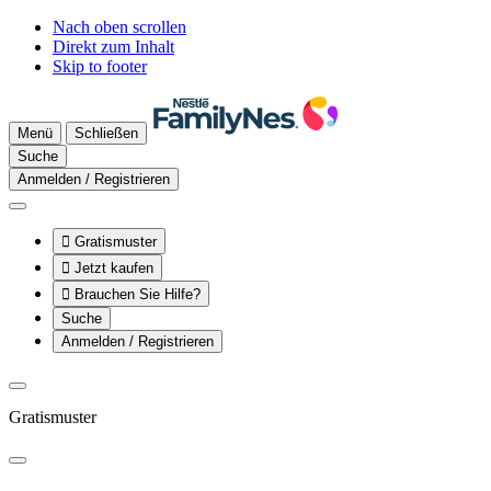
Nach oben scrollen
Direkt zum Inhalt
Skip to footer
Menü
Schließen
Suche
Anmelden / Registrieren

Gratismuster

Jetzt kaufen

Brauchen Sie Hilfe?
Suche
Anmelden / Registrieren
Gratismuster