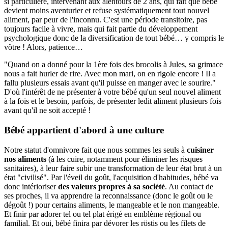
si particulière, intervenant aux alentours de 2 ans, qui fait que bébé
devient moins aventurier et refuse systématiquement tout nouvel
aliment, par peur de l'inconnu. C'est une période transitoire, pas
toujours facile à vivre, mais qui fait partie du développement
psychologique donc de la diversification de tout bébé… y compris le
vôtre ! Alors, patience…
"Quand on a donné pour la 1ère fois des brocolis à Jules, sa grimace
nous a fait hurler de rire. Avec mon mari, on en rigole encore ! Il a
fallu plusieurs essais avant qu'il puisse en manger avec le sourire."
D'où l'intérêt de ne présenter à votre bébé qu'un seul nouvel aliment
à la fois et le besoin, parfois, de présenter ledit aliment plusieurs fois
avant qu'il ne soit accepté !
Bébé appartient d'abord à une culture
Notre statut d'omnivore fait que nous sommes les seuls à
cuisiner
nos aliments
(à les cuire, notamment pour éliminer les risques
sanitaires), à leur faire subir une transformation de leur état brut à un
état "civilisé". Par l'éveil du goût, l'acquisition d'habitudes, bébé va
donc intérioriser
des valeurs propres à sa société
. Au contact de
ses proches, il va apprendre la reconnaissance (donc le goût ou le
dégoût !) pour certains aliments, le mangeable et le non mangeable.
Et finir par adorer tel ou tel plat érigé en emblème régional ou
familial. Et oui, bébé finira par dévorer les röstis ou les filets de