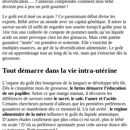
diversification…. J’aimerais comprendre comment mon bébé
devient peu à peu un petit gourmet !
Le goût est-il inné ou acquis ? Ce passionnant débat divise les
experts. Bébé arrive au monde avec un capital génétique. Il adore la
saveur sucrée (il suffit de regarder son sourire lorsqu'il goûte pour la
1ère fois une cuillerée de compote de pomme) tandis qu’un liquide
acide ou amer provoque chez lui des grimaces. Mais cette palette
gustative "innée" est primitive et restreinte. Elle s’enrichit de
multiples nuances, au gré de la diversification alimentaire. Le goût
est un apprentissage tout au long de la vie, mais qui s'enracine dès la
grossesse.
Tout démarre dans la vie intra-utérine
L’organe du goût (les bourgeons de la langue) se développe très tôt.
Dès le cinquième mois de grossesse,
le fœtus démarre l’éducation
de ses papilles
. Selon ce que mange maman, il découvre les
différences de saveurs entre
le sucré, le salé, l’amer et l’acide
.
Certains chercheurs pensent d'ailleurs que les premières préférences
gustatives se manifestent dès ce moment là. Un fait avéré :
le régime
alimentaire de la mère
influence le goût du liquide amniotique.
D’autres études confirment que plus celui-ci est sucré, plus le bébé
en avale ! D’où sa préférence spontanée pour cette saveur douce dès
sa naissance. Petit gourmand !