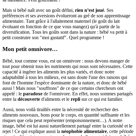
Mais si bébé naît avec un goût défini,
rien n’est joué
. Ses
préférences et ses aversions évolueront au gré de son apprentissage
alimentaire. Tant grâce à l'allaitement maternel (le goût du lait
évoluant en fonction de ce que vous mangez) qu'à partir de la
diversification. Tous les goûts sont dans la nature : bébé va petit à
petit construire son "moi gustatif". Quel programme !
Mon petit omnivore…
Bébé, tout comme vous, est un omnivore : nous devons manger de
tout pour obtenir tous les nutriments qui nous sont nécessaires. Cette
capacité à ingérer les aliments les plus variés, et donc notre
adaptabilité à tous les milieux, est sans doute l'une des raisons qui
font de l'homme l'espèce dominante de la nature, et donc de bébé
aussi ! Mais nous "souffrons" de ce que certains chercheurs ont
appelé : le
paradoxe
de l'omnivore. En effet, nous sommes partagés
entre la
découverte
d'aliments et le
repli
sur ce qui est familier.
Aussi, nous voilà tiraillés entre la nécessité de rechercher des
aliments nouveaux, bons pour le corps, en quantité suffisante et les
risques que cela peut représenter (empoisonnement…). A notre
image, bébé est lui aussi naturellement partagé entre la curiosité et le
rejet ! Ce qui explique aussi la
néophobie alimentaire
, cette période