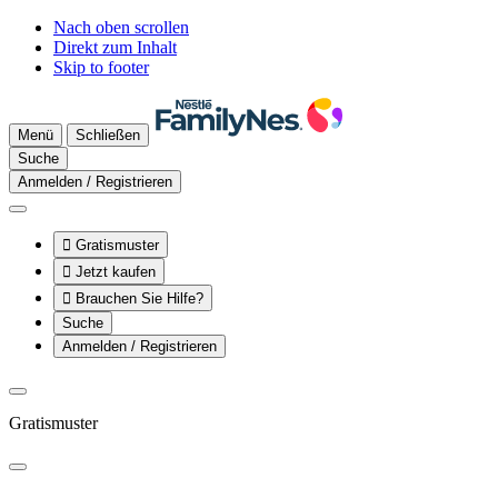
Nach oben scrollen
Direkt zum Inhalt
Skip to footer
Menü
Schließen
Suche
Anmelden / Registrieren

Gratismuster

Jetzt kaufen

Brauchen Sie Hilfe?
Suche
Anmelden / Registrieren
Gratismuster