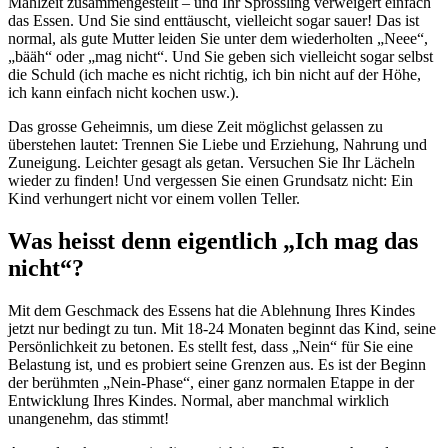
Mahlzeit zusammengestellt – und Ihr Sprössling verweigert einfach
das Essen. Und Sie sind enttäuscht, vielleicht sogar sauer! Das ist
normal, als gute Mutter leiden Sie unter dem wiederholten „Neee“,
„bääh“ oder „mag nicht“. Und Sie geben sich vielleicht sogar selbst
die Schuld (ich mache es nicht richtig, ich bin nicht auf der Höhe,
ich kann einfach nicht kochen usw.).
Das grosse Geheimnis, um diese Zeit möglichst gelassen zu
überstehen lautet: Trennen Sie Liebe und Erziehung, Nahrung und
Zuneigung. Leichter gesagt als getan. Versuchen Sie Ihr Lächeln
wieder zu finden! Und vergessen Sie einen Grundsatz nicht: Ein
Kind verhungert nicht vor einem vollen Teller.
Was heisst denn eigentlich „Ich mag das
nicht“?
Mit dem Geschmack des Essens hat die Ablehnung Ihres Kindes
jetzt nur bedingt zu tun. Mit 18-24 Monaten beginnt das Kind, seine
Persönlichkeit zu betonen. Es stellt fest, dass „Nein“ für Sie eine
Belastung ist, und es probiert seine Grenzen aus. Es ist der Beginn
der berühmten „Nein-Phase“, einer ganz normalen Etappe in der
Entwicklung Ihres Kindes. Normal, aber manchmal wirklich
unangenehm, das stimmt!