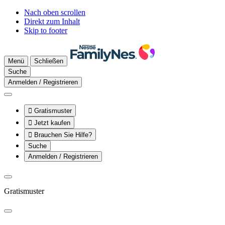
Nach oben scrollen
Direkt zum Inhalt
Skip to footer
Menü
Schließen
Suche
Anmelden / Registrieren

Gratismuster

Jetzt kaufen

Brauchen Sie Hilfe?
Suche
Anmelden / Registrieren
Gratismuster