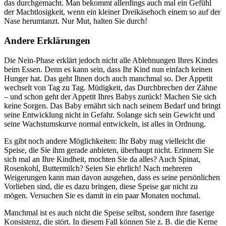
das durchgemacht. Man bekommt allerdings auch mal ein Gefühl
der Machtlosigkeit, wenn ein kleiner Dreikäsehoch einem so auf der
Nase herumtanzt. Nur Mut, halten Sie durch!
Andere Erklärungen
Die Nein-Phase erklärt jedoch nicht alle Ablehnungen Ihres Kindes
beim Essen. Denn es kann sein, dass Ihr Kind nun einfach keinen
Hunger hat. Das geht Ihnen doch auch manchmal so. Der Appetit
wechselt von Tag zu Tag. Müdigkeit, das Durchbrechen der Zähne
– und schon geht der Appetit Ihres Babys zurück! Machen Sie sich
keine Sorgen. Das Baby ernährt sich nach seinem Bedarf und bringt
seine Entwicklung nicht in Gefahr. Solange sich sein Gewicht und
seine Wachstumskurve normal entwickeln, ist alles in Ordnung.
Es gibt noch andere Möglichkeiten: Ihr Baby mag vielleicht die
Speise, die Sie ihm gerade anbieten, überhaupt nicht. Erinnern Sie
sich mal an Ihre Kindheit, mochten Sie da alles? Auch Spinat,
Rosenkohl, Buttermilch? Seien Sie ehrlich! Nach mehreren
Weigerungen kann man davon ausgehen, dass es seine persönlichen
Vorlieben sind, die es dazu bringen, diese Speise gar nicht zu
mögen. Versuchen Sie es damit in ein paar Monaten nochmal.
Manchmal ist es auch nicht die Speise selbst, sondern ihre faserige
Konsistenz, die stört. In diesem Fall können Sie z. B. die die Kerne