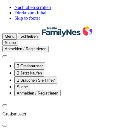
Nach oben scrollen
Direkt zum Inhalt
Skip to footer
Menü
Schließen
Suche
Anmelden / Registrieren

Gratismuster

Jetzt kaufen

Brauchen Sie Hilfe?
Suche
Anmelden / Registrieren
Gratismuster