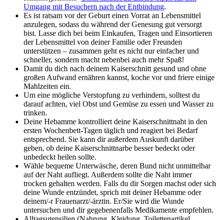
Umgang mit Besuchern nach der Entbindung
.
Es ist ratsam vor der Geburt einen Vorrat an Lebensmittel
anzulegen, sodass du während der Genesung gut versorgt
bist. Lasse dich bei beim Einkaufen, Tragen und Einsortieren
der Lebensmittel von deiner Familie oder Freunden
unterstützen – zusammen geht es nicht nur einfacher und
schneller, sondern macht nebenbei auch mehr Spaß!
Damit du dich nach deinem Kaiserschnitt gesund und ohne
großen Aufwand ernähren kannst, koche vor und friere einige
Mahlzeiten ein.
Um eine mögliche Verstopfung zu verhindern, solltest du
darauf achten, viel Obst und Gemüse zu essen und Wasser zu
trinken.
Deine Hebamme kontrolliert deine Kaiserschnittnaht in den
ersten Wochenbett-Tagen täglich und reagiert bei Bedarf
entsprechend. Sie kann dir außerdem Auskunft darüber
geben, ob deine Kaiserschnittnarbe besser bedeckt oder
unbedeckt heilen sollte.
Wähle bequeme Unterwäsche, deren Bund nicht unmittelbar
auf der Naht aufliegt. Außerdem sollte die Naht immer
trocken gehalten werden. Falls du dir Sorgen machst oder sich
deine Wunde entzündet, sprich mit deiner Hebamme oder
deinem/-r Frauenarzt/-ärztin. Er/Sie wird die Wunde
untersuchen und dir gegebenenfalls Medikamente empfehlen.
Alltagsutensilien (Nahrung, Kleidung, Toilettenartikel,