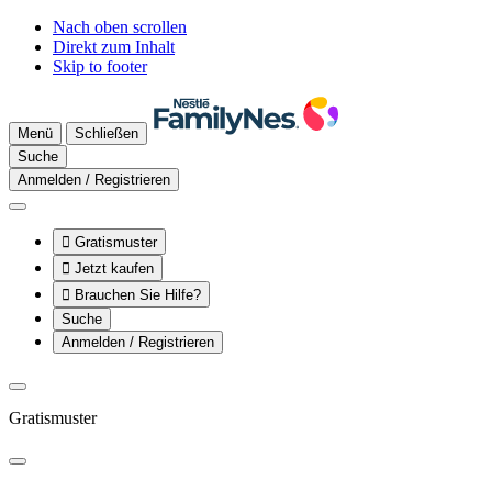
Nach oben scrollen
Direkt zum Inhalt
Skip to footer
Menü
Schließen
Suche
Anmelden / Registrieren

Gratismuster

Jetzt kaufen

Brauchen Sie Hilfe?
Suche
Anmelden / Registrieren
Gratismuster