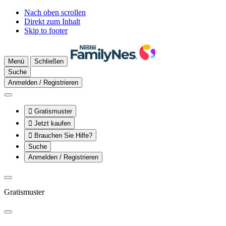
Nach oben scrollen
Direkt zum Inhalt
Skip to footer
Menü
Schließen
Suche
Anmelden / Registrieren

Gratismuster

Jetzt kaufen

Brauchen Sie Hilfe?
Suche
Anmelden / Registrieren
Gratismuster