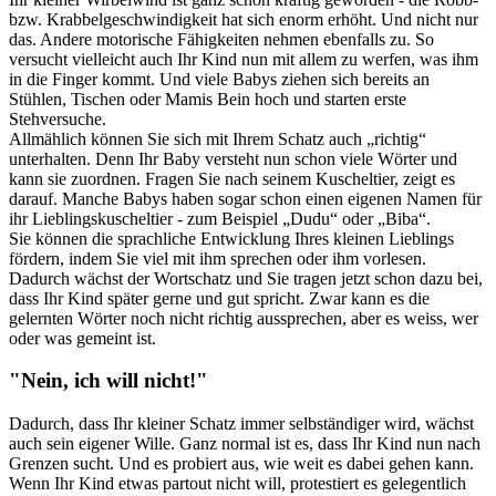
bzw. Krabbelgeschwindigkeit hat sich enorm erhöht. Und nicht nur
das. Andere motorische Fähigkeiten nehmen ebenfalls zu. So
versucht vielleicht auch Ihr Kind nun mit allem zu werfen, was ihm
in die Finger kommt. Und viele Babys ziehen sich bereits an
Stühlen, Tischen oder Mamis Bein hoch und starten erste
Stehversuche.
Allmählich können Sie sich mit Ihrem Schatz auch „richtig“
unterhalten. Denn Ihr Baby versteht nun schon viele Wörter und
kann sie zuordnen. Fragen Sie nach seinem Kuscheltier, zeigt es
darauf. Manche Babys haben sogar schon einen eigenen Namen für
ihr Lieblingskuscheltier - zum Beispiel „Dudu“ oder „Biba“.
Sie können die sprachliche Entwicklung Ihres kleinen Lieblings
fördern, indem Sie viel mit ihm sprechen oder ihm vorlesen.
Dadurch wächst der Wortschatz und Sie tragen jetzt schon dazu bei,
dass Ihr Kind später gerne und gut spricht. Zwar kann es die
gelernten Wörter noch nicht richtig aussprechen, aber es weiss, wer
oder was gemeint ist.
"Nein, ich will nicht!"
Dadurch, dass Ihr kleiner Schatz immer selbständiger wird, wächst
auch sein eigener Wille. Ganz normal ist es, dass Ihr Kind nun nach
Grenzen sucht. Und es probiert aus, wie weit es dabei gehen kann.
Wenn Ihr Kind etwas partout nicht will, protestiert es gelegentlich