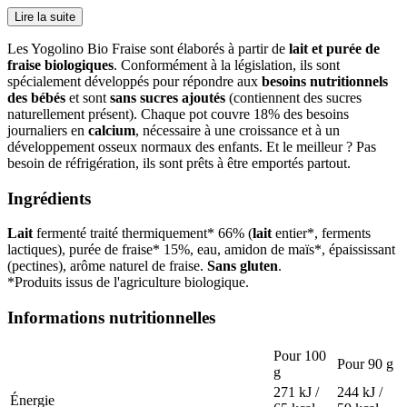
Lire la suite
Les Yogolino Bio Fraise sont élaborés à partir de
lait et purée de
fraise biologiques
. Conformément à la législation, ils sont
spécialement développés pour répondre aux
besoins nutritionnels
des bébés
et sont
sans sucres ajoutés
(contiennent des sucres
naturellement présent). Chaque pot couvre 18% des besoins
journaliers en
calcium
, nécessaire à une croissance et à un
développement osseux normaux des enfants. Et le meilleur ? Pas
besoin de réfrigération, ils sont prêts à être emportés partout.
Ingrédients
Lait
fermenté traité thermiquement* 66% (
lait
entier*, ferments
lactiques), purée de fraise* 15%, eau, amidon de maïs*, épaississant
(pectines), arôme naturel de fraise.
Sans gluten
.
*Produits issus de l'agriculture biologique.
Informations nutritionnelles
Pour 100
Pour 90 g
g
271 kJ /
244 kJ /
Énergie