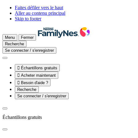
Faites défiler vers le haut
Aller au contenu principal
Skip to footer
Menu
Fermer
Recherche
Se connecter / s'enregistrer

Échantillons gratuits

Acheter maintenant

Besoin d'aide ?
Recherche
Se connecter / s'enregistrer
Échantillons gratuits