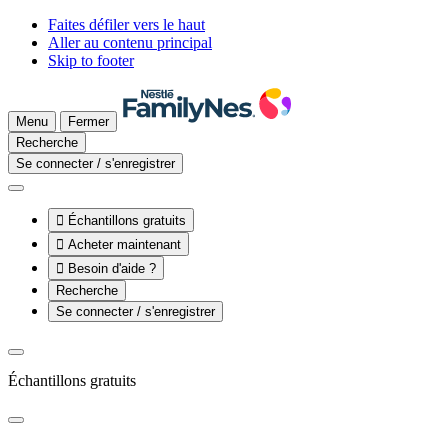
Faites défiler vers le haut
Aller au contenu principal
Skip to footer
Menu
Fermer
Recherche
Se connecter / s'enregistrer

Échantillons gratuits

Acheter maintenant

Besoin d'aide ?
Recherche
Se connecter / s'enregistrer
Échantillons gratuits